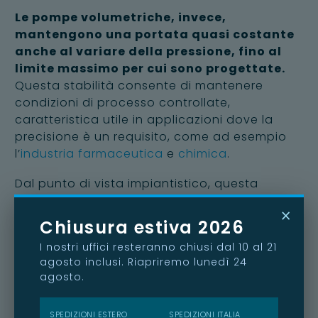
Le pompe volumetriche, invece,
mantengono una portata quasi costante
anche al variare della pressione, fino al
limite massimo per cui sono progettate.
Questa stabilità consente di mantenere
condizioni di processo controllate,
caratteristica utile in applicazioni dove la
precisione è un requisito, come ad esempio
l’
industria farmaceutica
e
chimica
.
Dal punto di vista impiantistico, questa
differenza significa che, da un lato, troviamo
×
una macchina che si adatta al sistema,
Chiusura estiva 2026
dall’altro una macchina che impone una
I nostri uffici resteranno chiusi dal 10 al 21
portata definita e richiede sistemi di
agosto inclusi. Riapriremo lunedì 24
protezione adeguati alle sue esigenze
agosto.
progettuali.
Tipologia di fluido e comportamento
SPEDIZIONI ESTERO
SPEDIZIONI ITALIA