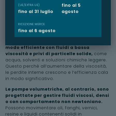
reologico
fino al 5
(UE/EXTRA UE)
fino al 31 luglio
agosto
La natura del fluido (contenente solidi,
corrosivo, viscoso) è forse il fattore più
RICEZIONE MERCE
determinante nella
scelta della pompa e dei
fino al 6 agosto
suoi materiali
e rivestimenti
. Le pompe
centrifughe lavorano, ad esempio, in
modo efficiente con fluidi a bassa
viscosità e privi di particelle solide,
come
acqua, solventi e soluzioni chimiche leggere.
Questo perchè all’aumentare della viscosità,
le perdite interne crescono e l’efficienza cala
in modo significativo.
Le pompe volumetriche, al contrario, sono
progettate per gestire fluidi viscosi, densi
o con comportamento non newtoniano.
Possono movimentare oli, fanghi, vernici,
resine e liquidi contenenti solidi in