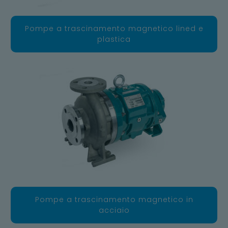
Pompe a trascinamento magnetico lined e
plastica
Pompe a trascinamento magnetico in
acciaio