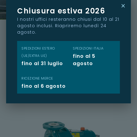
×
Chiusura estiva 2026
I nostri uffici resteranno chiusi dal 10 al 21
agosto inclusi. Riapriremo lunedì 24
agosto.
POMPE CENTRIFUGHE
SPEDIZIONI ESTERO
SPEDIZIONI ITALIA
Scopri i modelli di pompe industriali impiegate
fino al 5
(UE/EXTRA UE)
nei settori:
Chimico
,
Industriale
e
fino al 31 luglio
agosto
Farmaceutico
.
Lavoriamo in stretta collaborazione con i
RICEZIONE MERCE
distributori, al fine di cogliere esattamente le
fino al 6 agosto
richieste dei clienti proponendo il prodotto
più adeguato per il loro servizio.