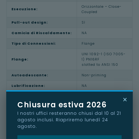
Orizzontale – Close-
Esecuzione:
Coupled
Pull-out design:
Sì
Camicia di Riscaldamento:
NA
Tipo di Connessioni:
Flange
UNI 1092-1 (ISO 7005-
Flange:
1) PN16RF
slotted to ANSI 150
Autoadescante:
Non-priming
Lubrificazione:
NA
Range massimo di
×
PN 10
Pressione @20°C:
Chiusura estiva 2026
Range Temperatura
I nostri uffici resteranno chiusi dal 10 al 21
-40° C / +180°C
fluido:
agosto inclusi. Riapriremo lunedì 24
agosto.
Massima Prevalenza @
42m
2900 RPM: