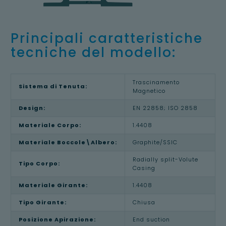
Principali caratteristiche
tecniche del modello:
Trascinamento
Sistema di Tenuta:
Magnetico
Design:
EN 22858; ISO 2858
Materiale Corpo:
1.4408
Materiale Boccole\Albero:
Graphite/SSIC
Radially split-Volute
Tipo Corpo:
Casing
Materiale Girante:
1.4408
Tipo Girante:
Chiusa
Posizione Apirazione:
End suction