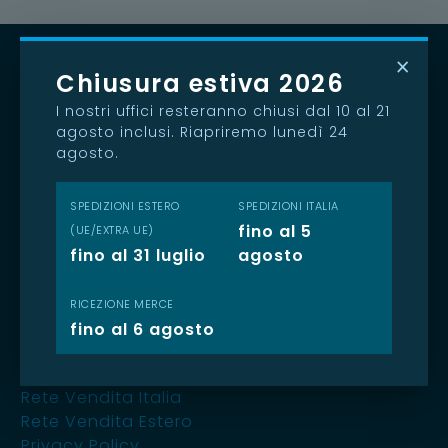
×
Contatti
Chiusura estiva 2026
CDR Pompe S.r.l.
I nostri uffici resteranno chiusi dal 10 al 21
agosto inclusi. Riapriremo lunedì 24
P.IVA 05988620968
agosto.
Via Raffaello Sanzio, 57
20021 Bollate (MI)
Tel. +39 02 9901941
SPEDIZIONI ESTERO
SPEDIZIONI ITALIA
fino al 5
E-mail:
info@cdrpompe.com
(UE/EXTRA UE)
fino al 31 luglio
agosto
RICEZIONE MERCE
Informazioni
fino al 6 agosto
Contatti
Lavora con noi
Rete Vendita Italia
Rete Vendita Estero
Privacy Policy